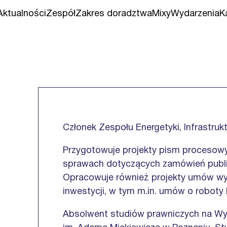
Aktualności
Zespół
Zakres doradztwa
Mixy
Wydarzenia
K
Członek Zespołu Energetyki, Infrastruk
Przygotowuje projekty pism procesowyc
sprawach dotyczących zamówień publicz
Opracowuje również projekty umów wyk
inwestycji, w tym m.in. umów o robot
Absolwent studiów prawniczych na Wydz