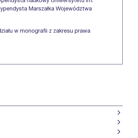
ypendysta naukowy Uniwersytetu im.
stypendysta Marszałka Województwa
działu w monografii z zakresu prawa