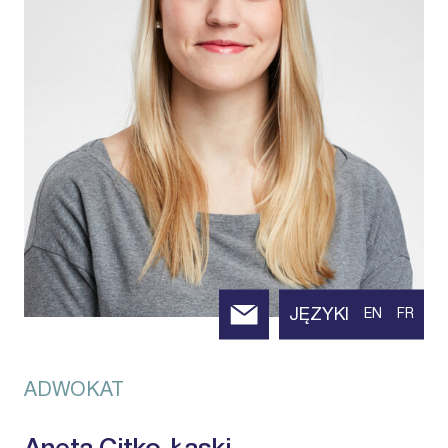
JĘZYKI
EN
FR
ADWOKAT