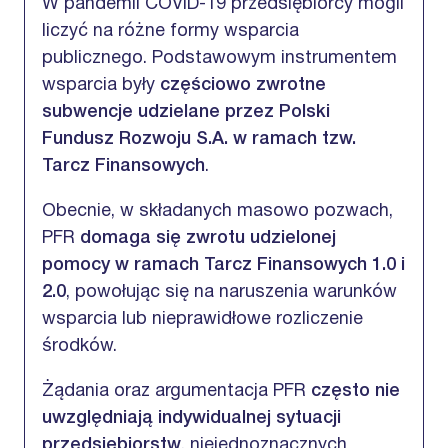
W pandemii COVID-19 przedsiębiorcy mogli
liczyć na różne formy wsparcia
publicznego. Podstawowym instrumentem
wsparcia były
częściowo zwrotne
subwencje udzielane przez Polski
Fundusz Rozwoju S.A. w ramach
tzw.
Tarcz Finansowych
.
Obecnie, w składanych masowo pozwach,
PFR
domaga się zwrotu udzielonej
pomocy w ramach Tarcz Finansowych 1.0 i
2.0
,
powołując się na naruszenia warunków
wsparcia lub nieprawidłowe rozliczenie
środków.
Żądania oraz argumentacja PFR
często nie
uwzględniają indywidualnej sytuacji
przedsiębiorstw
,
niejednoznacznych